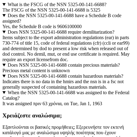
What is the FSCG of the NSN 5325-00-141-6688?
The FSCG of the NSN 5325-00-141-6688 is 5325
Does the NSN 5325-00-141-6688 have a Schedule B code
assigned?
Yes, the Schedule B code is 9606100000
Does NSN 5325-00-141-6688 require demilitarization?
Items subject to the export administration regulations (ear) in parts
730-774 of title 15, code of federal regulations (cfr) (ccli or ear99)
and determined by dod to present a low risk when released out of
dod control. No demil, mut, or end use certificate is required. May
require an export licensefrom doc.
Does NSN 5325-00-141-6688 contain precious materials?
Precious metal content is unknown
Does NSN 5325-00-141-6688 contain hazardous materials?
Indicates there is no data in the hmirs and the nsn is in a fsc not
generally suspected of containing hazardous materials.
When the NSN 5325-00-141-6688 was assigned to the Federal
Catalog?
It was assigned πριν 63 χρόνια, on Tue, Jan 1, 1963
Χρειάζεστε αναλώσιμα;
Εξαντλούνται οι βασικές προμήθειες; Εξερευνήστε τον εκτενή
κατάλογό μας με αναλώσιμα υψηλής ποιότητας που έχουν