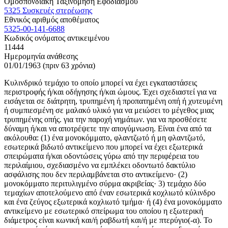
Ομοσπονδιακή Ταξινόμηση Εφοδιασμού
5325 Συσκευές στερέωσης
Εθνικός αριθμός αποθέματος
5325-00-141-6688
Κωδικός ονόματος αντικειμένου
11444
Ημερομηνία ανάθεσης
01/01/1963 (πριν 63 χρόνια)
Κυλινδρικό τεμάχιο το οποίο μπορεί να έχει εγκαταστάσεις
περιστροφής ή/και οδήγησης ή/και ώμους. Έχει σχεδιαστεί για να
εισάγεται σε διάτρητη, τρυπημένη ή προπατημένη οπή ή χυτευμένη
ή συμπιεσμένη σε μαλακό υλικό για να μειώσει το μέγεθος μιας
τρυπημένης οπής. για την παροχή νημάτων. για να προσθέσετε
δύναμη ή/και να αποτρέψετε την απογύμνωση. Είναι ένα από τα
ακόλουθα: (1) ένα μονοκόμματο, φλαντζωτό ή μη φλαντζωτό,
εσωτερικά βιδωτό αντικείμενο που μπορεί να έχει εξωτερικά
σπειρώματα ή/και οδοντώσεις γύρω από την περιφέρεια του
περιλαίμιου, σχεδιασμένο να εμπλέκει οδοντωτό δακτύλιο
ασφάλισης που δεν περιλαμβάνεται στο αντικείμενο· (2)
μονοκόμματο περιτυλιγμένο σύρμα ακριβείας· 3) τεμάχιο δύο
τεμαχίων αποτελούμενο από έναν εσωτερικά κοχλιωτό κύλινδρο
και ένα ζεύγος εξωτερικά κοχλιωτό τμήμα· ή (4) ένα μονοκόμματο
αντικείμενο με εσωτερικό σπείρωμα του οποίου η εξωτερική
διάμετρος είναι κωνική και/ή ραβδωτή και/ή με πτερύγιο(-α). Το