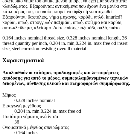
εσωτερικό νήμα του αντικειμένου μπορεί να έχει μια δυνατότητα
κλειδώματος. Εξαιρούνται: αντικείμενα που έχουν ένα μανίκι στο
κάτω μέρος του, το οποίο μπορεί να σφίξει ή να πτυχωθεί.
Εξαιρούνται: δακτύλιος, νήμα μηχανής. καρύδι, απλό, knurled?
καρύδι, απλό, στρογγυλό? παξιμάδι, απλό, σφίξιμο και καρύδι,
αυτο-κλείδωμα, κλείσιμο. Δείτε επίσης παξιμάδι, απλό, πιάτο
0.164 inches nominal thread size, 0.328 inches nominal length, 36
thread quantity per inch, 0.204 in. min,0.224 in. max free od insert
size, steel corrosion resisting overall material
Χαρακτηριστικά
Ακολουθούν οι επίσημες προδιαγραφές και λεπτομέρειες
απόδοσης για αυτό το μέρος, συμπεριλαμβανομένων τεχνικών
δεδομένων, σύνθεσης υλικού και πληροφοριών συμμόρφωσης.
Μήκος
0.328 inches nominal
Εισαγωγή μεγέθους
0.204 in. min,0.224 in. max free od
Ποσότητα νήματος ανά ίντσα
36
Ονομαστικό μέγεθος σπειρώματος
0.164 inches